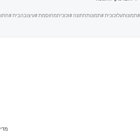
#תמונותעלזכוכית #תמונותחתונה #זכוכיתמחוסמת #עיצובהבית #חתונ
מדינ