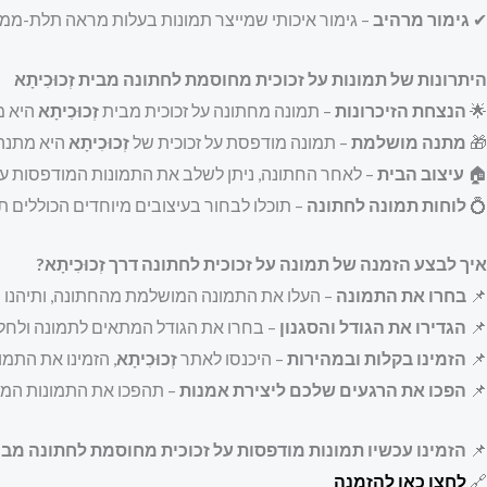
✔
גימור מרהיב
– גימור איכותי שמייצר תמונות בעלות מראה תלת-ממד
היתרונות של תמונות על זכוכית מחוסמת לחתונה מבית זְכוּכִיתָא
🌟
הנצחת הזיכרונות
– תמונה מחתונה על זכוכית מבית
זְכוּכִיתָא
היא מ
🎁
מתנה מושלמת
– תמונה מודפסת על זכוכית של
זְכוּכִיתָא
היא מתנה 
🏠
עיצוב הבית
– לאחר החתונה, ניתן לשלב את התמונות המודפסות ע
💍
לוחות תמונה לחתונה
– תוכלו לבחור בעיצובים מיוחדים הכוללים ת
איך לבצע הזמנה של תמונה על זכוכית לחתונה דרך זְכוּכִיתָא?
📌
בחרו את התמונה
– העלו את התמונה המושלמת מהחתונה, ותיהנו מ
📌
הגדירו את הגודל והסגנון
– בחרו את הגודל המתאים לתמונה ולחלל 
📌
הזמינו בקלות ובמהירות
– היכנסו לאתר
זְכוּכִיתָא
, הזמינו את התמו
📌
הפכו את הרגעים שלכם ליצירת אמנות
– תהפכו את התמונות המר
📌
הזמינו עכשיו תמונות מודפסות על זכוכית מחוסמת לחתונה מבית 
🔗
לחצו כאן להזמנה