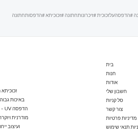
ה #הדפסהעלזכוכית #זיכרונותחתונה #זכוכיתא #הדפסותחתונה
בית
חנות
אודות
זכוכיתא
חשבון שלי
באיכות גבוה
סל קניות
הדפ
צור קשר
מודרנית ויוקר
מדיניות פרטיות
ועיצוב ייח
יות תנאי שימוש