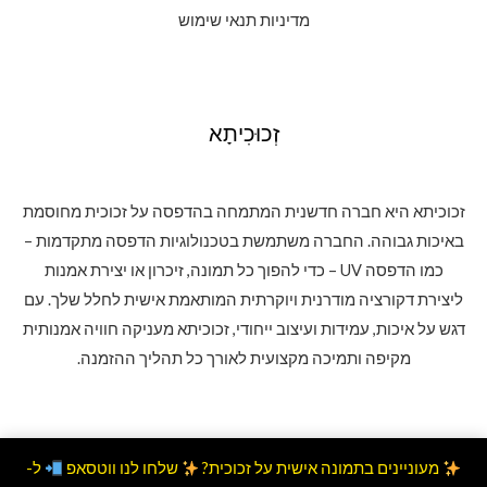
מדיניות תנאי שימוש
זְכוּכִיתָא
זכוכיתא היא חברה חדשנית המתמחה בהדפסה על זכוכית מחוסמת
באיכות גבוהה. החברה משתמשת בטכנולוגיות הדפסה מתקדמות –
כמו הדפסה UV – כדי להפוך כל תמונה, זיכרון או יצירת אמנות
ליצירת דקורציה מודרנית ויוקרתית המותאמת אישית לחלל שלך. עם
דגש על איכות, עמידות ועיצוב ייחודי, זכוכיתא מעניקה חוויה אמנותית
מקיפה ותמיכה מקצועית לאורך כל תהליך ההזמנה.
מעוניינים בתמונה אישית על זכוכית?
שלחו לנו ווטסאפ
ל-