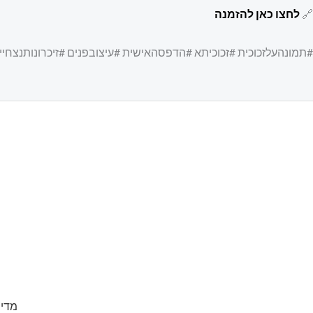
🔗
לחצו כאן להזמנה
#תמונהעלזכוכית #זכוכיתא #הדפסהאישית #עיצובפנים #זיכרונותנצ
מדינ