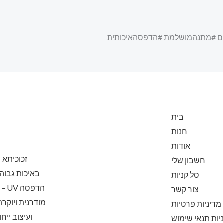
חיים #מתנהמושלמת #הדפסהאיכותית
בית
חנות
אודות
זכוכיתא
חשבון שלי
באיכות גבוה
סל קניות
הדפ
צור קשר
מודרנית ויוקר
מדיניות פרטיות
ועיצוב ייח
יות תנאי שימוש