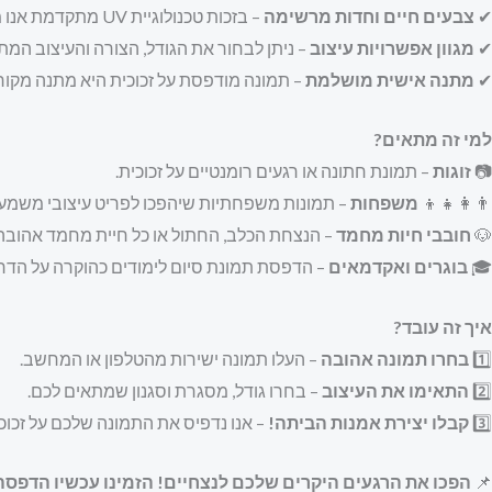
✔
צבעים חיים וחדות מרשימה
– בזכות טכנולוגיית UV מתקדמת אנו מבטיחים איכות גבוהה במיוחד.
✔
מגוון אפשרויות עיצוב
– ניתן לבחור את הגודל, הצורה והעיצוב המת
✔
מתנה אישית מושלמת
– תמונה מודפסת על זכוכית היא מתנה מקורי
למי זה מתאים?
📷
זוגות
– תמונת חתונה או רגעים רומנטיים על זכוכית.
👨‍👩‍👧‍👦
משפחות
– תמונות משפחתיות שיהפכו לפריט עיצובי משמעו
🐶
חובבי חיות מחמד
– הנצחת הכלב, החתול או כל חיית מחמד אהובה
🎓
בוגרים ואקדמאים
– הדפסת תמונת סיום לימודים כהוקרה על הד
איך זה עובד?
1️⃣
בחרו תמונה אהובה
– העלו תמונה ישירות מהטלפון או המחשב.
2️⃣
התאימו את העיצוב
– בחרו גודל, מסגרת וסגנון שמתאים לכם.
3️⃣
קבלו יצירת אמנות הביתה!
– אנו נדפיס את התמונה שלכם על זכוכי
📌
הפכו את הרגעים היקרים שלכם לנצחיים! הזמינו עכשיו הדפסה איש