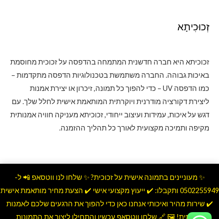
זְכוּכִיתָא
זכוכיתא היא חברה חדשנית המתמחה בהדפסה על זכוכית מחוסמת
באיכות גבוהה. החברה משתמשת בטכנולוגיות הדפסה מתקדמות –
כמו הדפסה UV – כדי להפוך כל תמונה, זיכרון או יצירת אמנות
ליצירת דקורציה מודרנית ויוקרתית המותאמת אישית לחלל שלך. עם
דגש על איכות, עמידות ועיצוב ייחודי, זכוכיתא מעניקה חוויה אמנותית
מקיפה ותמיכה מקצועית לאורך כל תהליך ההזמנה.
✨ מעוניינים בתמונה אישית על זכוכית? ✨ שלחו לנו ווטסאפ 📲 ל-
0502255949 ותקבלו: ✔️ ייעוץ מקצועי אישי ✔️ הצעת מחיר מותאמת אישית
Copyright © 2026 זְכוּכִיתָא. Powered by זְכוּכִיתָא.
✔️ שירות מהיר ואיכותי אנחנו כאן כדי להפוך את הרגעים שלכם לאמנות
יוקרתית! 🖼️ 🔗 שלחו ווטסאפ עכשיו והתחילו ליצור את התמונות