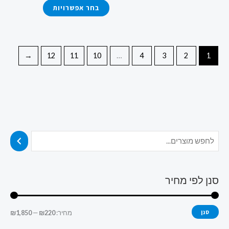
ניתן
ניתן
בחר אפשרויות
לבחור
לבחור
את
את
האפשרויות
האפשרויות
←
12
11
10
…
4
3
2
1
בעמוד
בעמוד
המוצר
המוצר
סנן לפי מחיר
סנן
מחיר:
₪220
—
₪1,850