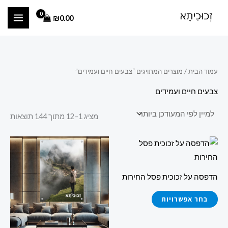
ממוי
ילוג
מ
מ
לפי
הפר
₪
0.00
תוכן
ח
ח
העד
ביו
י
י
ר
ר
מ
מ
עמוד הבית
/ מוצרים המתויגים “צבעים חיים ועמידים”
י
ק
צבעים חיים ועמידים
נ
ס
י
י
מציג 1–12 מתוך 144 תוצאות
מ
מ
למוצר
למוצר
ל
ל
זה
זה
י
י
יש
יש
הדפסה על זכוכית פסל החירות
מספר
מספר
סוגים.
סוגים.
בחר אפשרויות
ניתן
ניתן
לבחור
לבחור