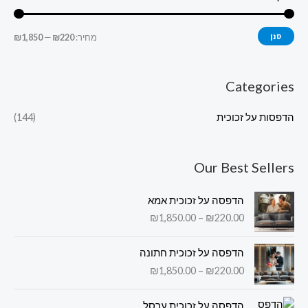
סנן
מחיר:
₪220
—
₪1,850
Categories
הדפסות על זכוכית
(144)
Our Best Sellers
ט
הדפסה על זכוכית אמא
ו
₪
1,850.00
–
₪
220.00
ו
ח
ט
מ
הדפסה על זכוכית חתונה
ו
ח
₪
1,850.00
–
₪
220.00
ו
י
ח
ר
ט
מ
הדפסה על זכוכית ערסל