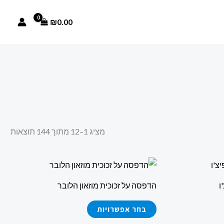
ממוי
לפי
הפר
₪
0.00
העד
ביו
מציג 1–12 מתוך 144 תוצאות
למוצר
זה
ו
הדפסה על זכוכית מוזאון הלובר
יש
מספר
בחר אפשרויות
סוגים.