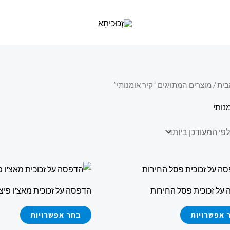
בית
/ מוצרים המתויגים “קיר אומנותי”
נותי
למוצר
למוצר
זה
זה
על זכוכית פסל החירות
הדפסה על זכוכית מאצ'ו פיצ'
יש
יש
מספר
מספר
 אפשרויות
בחר אפשרויות
סוגים.
סוגים.