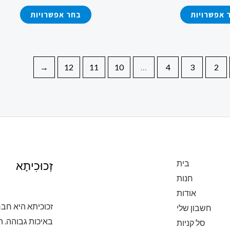
האפשרויות
האפשר
מספר
מספר
 אפשרויות
בחר אפשרויות
בעמוד
בעמוד
סוגים.
סוגים.
המוצר
המוצר
ניתן
ניתן
לבחור
לבחור
←
12
11
10
…
4
3
2
את
את
האפשרויות
האפשר
בעמוד
בעמוד
המוצר
המוצר
בית
זְכוּכִיתָא
חנות
אודות
זכוכיתא היא ח
חשבון שלי
באיכות גבוהה. 
סל קניות