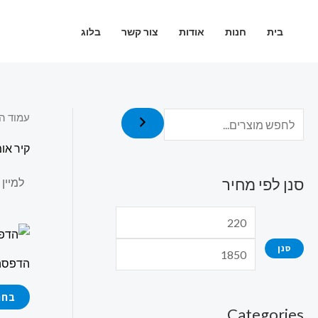
ילוג
מ
מ
תוכן
בית
חנות
אודות
צור קשר
בלוג
ח
ח
י
י
ר
ר
מ
מ
עמוד ה
י
ק
קיר אומ
נ
ס
י
י
סנן לפי מחיר
מ
מ
ל
ל
י
י
סנן
הדפסה 
בחר
Categories