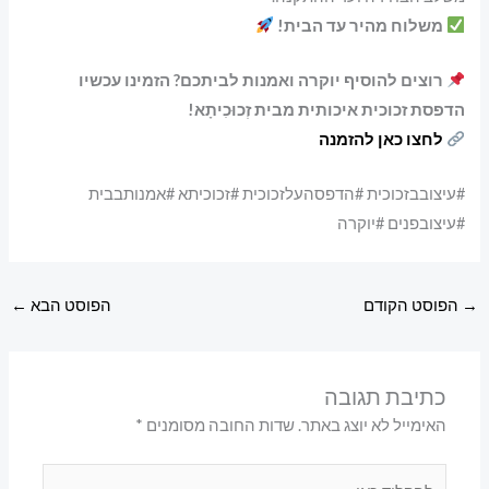
משלוח מהיר עד הבית!
רוצים להוסיף יוקרה ואמנות לביתכם? הזמינו עכשיו
הדפסת זכוכית איכותית מבית זְכוּכִיתָא!
לחצו כאן להזמנה
#עיצובבזכוכית #הדפסהעלזכוכית #זכוכיתא #אמנותבבית
#עיצובפנים #יוקרה
→
הפוסט הקודם
הפוסט הבא
←
כתיבת תגובה
האימייל לא יוצג באתר.
שדות החובה מסומנים
*
להקליד