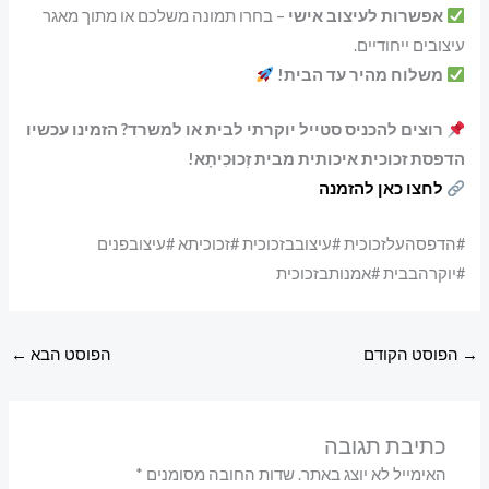
אפשרות לעיצוב אישי
– בחרו תמונה משלכם או מתוך מאגר
עיצובים ייחודיים.
משלוח מהיר עד הבית!
רוצים להכניס סטייל יוקרתי לבית או למשרד? הזמינו עכשיו
הדפסת זכוכית איכותית מבית זְכוּכִיתָא!
לחצו כאן להזמנה
#הדפסהעלזכוכית #עיצובבזכוכית #זכוכיתא #עיצובפנים
#יוקרהבבית #אמנותבזכוכית
→
הפוסט הקודם
הפוסט הבא
←
כתיבת תגובה
האימייל לא יוצג באתר.
שדות החובה מסומנים
*