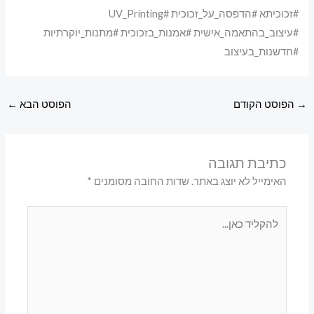
#זכוכיתא #הדפסה_על_זכוכית #UV_Printing
#עיצוב_בהתאמה_אישית #אמנות_בזכוכית #מתנות_יוקרתיות
#חדשנות_בעיצוב
→
הפוסט הקודם
הפוסט הבא
←
כתיבת תגובה
האימייל לא יוצג באתר.
שדות החובה מסומנים
*
להקליד
כאן...