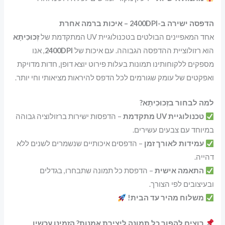
הדפסה ישירה ב-2400DPI – איכות ברמה אחרת
אחד המאפיינים הבולטים בטכנולוגיית UV המתקדמת של
זְכוּכִיתָא
הוא רזולוציית ההדפסה הגבוהה. עם איכות של
2400DPI
, אנו
מספקים ללקוחותינו תמונות בעלות פירוט יוצא דופן, חדות מדויקת
ואפקטים של עומק שגורמים לכל הדפס להיראות מציאותי וחי יותר.
למה לבחור בזְכוּכִיתָא?
טכנולוגיית UV מתקדמת
– הדפסות ישירות ברזולוציה גבוהה
במיוחד עם צבעים עשירים.
עמידות לאורך זמן
– הדפסים איכותיים שנשמרים לשנים ללא
דהייה.
התאמה אישית
– הדפסת כל תמונה שתבחרו, בגדלים
ובעיצובים לפי הצורך.
משלוח מהיר עד הבית!
רוצים להפוך כל תמונה ליצירת אמנות? הזמינו עכשיו