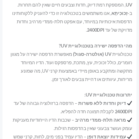
UV
, המספקת רמת דיוק, חדות וצבעים חיים שאין להם תחרות.
ב-
זְכוּכִיתָא
, אנו משתמשים בטכנולוגיה זו כדי להעניק ללקוחותינו
הדפסות איכותיות במיוחד, עם אפקט תלת-ממדי מרהיב וחדות
מדויקת של עד
2400DPI
.
מהי הדפסה ישירה בטכנולוגיית UV?
טכנולוגיית
UV (אולטרה-סגול)
מאפשרת הדפסה ישירה על מגוון
חומרים, כולל זכוכית, עץ, מתכת, פרספקס ועוד. הדיו המיוחד
מתקשה ומתקבע באופן מיידי באמצעות קרני UV, מה שמונע
מריחות, עיוותים או דהיית צבעים לאורך זמן.
יתרונות טכנולוגיית UV:
דיוק וחדות ללא פשרות
– הדפסה ברזולוציה גבוהה של עד
2400DPI
לקבלת תמונה חדה להפליא.
מראה תלת-ממדי מרהיב
– שכבות הדיו הייחודיות מעניקות
עומק ועושר צבעוני שאין בהדפסות רגילות.
עמידות יוצאת דופן
– הדיו עמיד בפני מים, לחות, קרני שמש