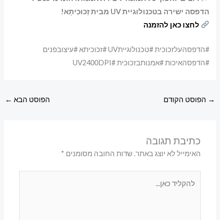
הדפסה ישירה בטכנולוגיית UV מבית זְכוּכִיתָא!
לחצו כאן להזמנה
#הדפסהעלזכוכית #טכנולוגייתUV #זכוכיתא #עיצובפנים
#הדפסהאיכות #אמנותבזכוכית #UV2400DPI
→
הפוסט הקודם
הפוסט הבא
←
כתיבת תגובה
האימייל לא יוצג באתר.
שדות החובה מסומנים
*
להקליד
כאן...