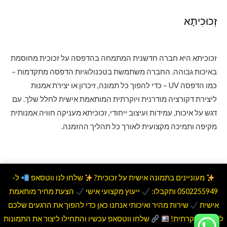
זְכוּכִיתָא
זכוכיתא היא חברה חדשנית המתמחה בהדפסה על זכוכית מחוסמת
באיכות גבוהה. החברה משתמשת בטכנולוגיות הדפסה מתקדמות –
כמו הדפסה UV – כדי להפוך כל תמונה, זיכרון או יצירת אמנות
ליצירת דקורציה מודרנית ויוקרתית המותאמת אישית לחלל שלך. עם
דגש על איכות, עמידות ועיצוב ייחודי, זכוכיתא מעניקה חוויה אמנותית
מקיפה ותמיכה מקצועית לאורך כל תהליך ההזמנה.
מעוניינים בתמונה אישית על זכוכית?
שלחו לנו ווטסאפ
ל-
0502255949 ותקבלו:
ייעוץ מקצועי אישי
הצעת מחיר מותאמת
Copyright © 2026 זְכוּכִיתָא. Powered by זְכוּכִיתָא.
אישית
שירות מהיר ואיכותי אנחנו כאן כדי להפוך את הרגעים שלכם
לאמנות יוקרתית!
שלחו ווטסאפ עכשיו והתחילו ליצור את התמונות