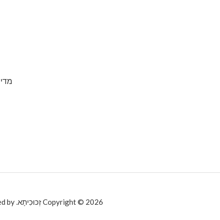
מדינ
Copyright © 2026 זְכוּכִיתָא. Powered by זְכוּכִיתָא.