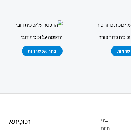
למוצר
למוצר
זה
זה
כוכית כדור פורח
הדפסה על זכוכית דובי
יש
יש
מספר
מספר
רויות
בחר אפשרויות
סוגים.
סוגים.
ניתן
ניתן
לבחור
לבחור
את
את
האפשרויות
האפשרויות
בעמוד
בעמוד
המוצר
המוצר
בית
זְכוּכִיתָא
חנות