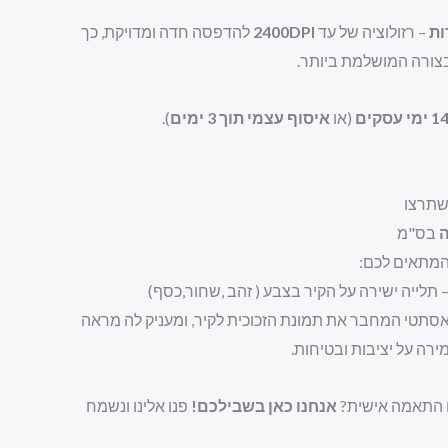
ות
– רזולוציה של עד
2400DPI
להדפסה חדה ומדויקת, כך
בצורה המושלמת ביותר.
1 ימי עסקים
(או
איסוף עצמי תוך 3 ימים
).
תרצו
ה
בס"מ
מתאים לכם:
 תלייה ישירה על הקיר בצבע ( זהב ,שחור,כסף)
ואסתטי המחבר את תמונת הזכוכית לקיר, ומעניק לה מראה
ירה על יציבות ובטיחות.
ם התאמה אישית?
אנחנו כאן בשבילכם!
פנו אלינו ונשמח