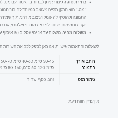
בחירת סוג הגימור:
ניתן לבחור בין גימור עם מנט (
"מנט" הוא התקן תלייה מעוצב במיוחד לחיבור תמונ
התמונה ולהוסיף לה עומק ועיצוב מודרני, תוך שמירה
יוקרה וחמימות, שחור למראה מודרני ואלגנטי, או כס
משלוח מהיר:
משלוח עד 14 ימי עסקים (או איסוף עצמי תוך 3 ימי עסקים).
לשאלות והתאמות אישיות, אנו כאן לספק לכם את השירות ה
רוחב ואורך
התמונה
ס"מ, 60-120 ס"מ, 80-160 ס"מ, 100-200 ס"מ, 50-150 ס"מ, 60-180 ס"מ, 70-210 ס"מ, 80-240 ס"מ
גימור מנט
זהב, כסף, שחור
אין עדיין חוות דעת.