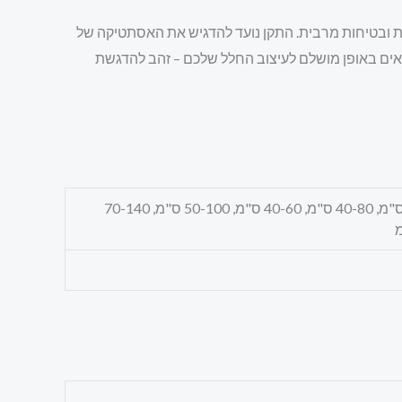
ות ובטיחות מרבית. התקן נועד להדגיש את האסתטיקה של
שיתאים באופן מושלם לעיצוב החלל שלכם – זהב להדגשת
30-45 ס"מ, 40-60 ס"מ, 50-70 ס"מ, 60-90 ס"מ, 70-100 ס"מ, 60-120 ס"מ, 80-120 ס"מ, 100-150 ס"מ, 40-80 ס"מ, 40-60 ס"מ, 50-100 ס"מ, 70-140