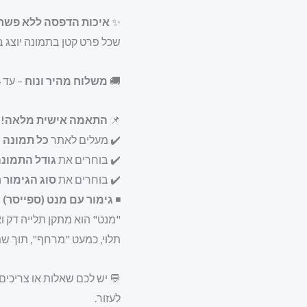
✨
איכות הדפסה ללא פשר
שכל פרט קטן בתמונה יוצג 
🚚
משלוח מהיר ונוח
– עד
4
📌
התאמה אישית מלאה!
✔️ מעלים לאתר
כל תמונה
ש
✔️ בוחרים את
גודל התמונ
✔️ בוחרים את
סוג הגימור
ה
◾
גימור עם מנט (ספייסר)
–
"מנט" הוא מתקן תלייה דק 
תלוי, כמעט "מרחף", תוך שמ
💬 יש לכם שאלות או צריכי
לעזור.