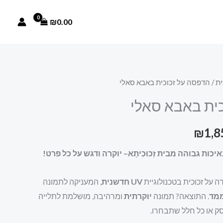
עד
₪
0.00
ית
/ הדפסה על זכוכית באבא סאלי
טווח
ית באבא סאלי
מחירים:
₪
1,8
עד
כות גבוהה מבית זְכוּכִיתָא– יוקרה ודגש על כל פרט!
 על זכוכית בטכנולוגיית
UV חדשנית
, המעניקה לתמונה
מד
. התוצאה? תמונה
יוקרתית
ומרהיבה, מושלמת לתלייה
סק או כל חלל שתבחרו.