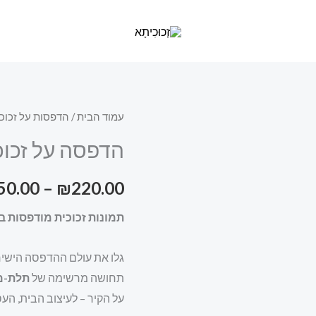
כמות
עמוד הבית
/
הדפסות על זכוכ
של
הדפסה על זכוכ
הדפסה
על
50.00
–
₪
220.00
זכוכית
תמונות זכוכית מודפסות באי
באבא
סאלי
גלו את עולם ההדפסה הישירה
תחושה מרשימה של
תלת-מ
על הקיר – לעיצוב הבית, הע