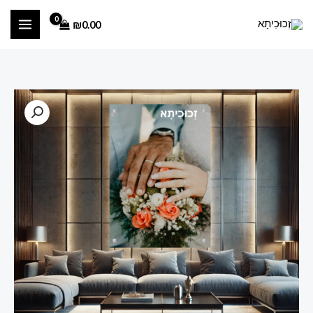
ילוג
₪
0.00
תוכן
כמות
טווח
של
מחירים:
הדפסה
על
זכוכית
עד
חתונה