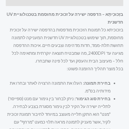
חוות דעת (0)
בזְכוּכִיתָא – הדפסה ישירה על זכוכית מחוסמת בטכנולוגיית UV
חדשנית
בזכוכיתא כל תמונות הזכוכית מודפסות בהדפסה ישירה על זכוכית
מחוסמת, תוך שימוש בטכנולוגיית UV חדשנית המעניקה לתמונה
תחושת תלת-ממד, חדות מדהימה וצבעים חיים. איכות ההדפסה
מגיעה עד 2400DPI, מה שמבטיח תוצאה יוקרתית ומתאימה לכל
חלל – מעיצוב הבית והעסק ועד לכל פינה שתבחרו.
בכל מוצר תהליך ההזמנה פשוט:
בחירת תמונה:
העלו את התמונה הרצויה לאתר ובחרו את
מידותיה בס"מ.
בחירת סוג הגימור:
ניתן לבחור בין גימור עם מנט (ספייסר)
לתלייה ישירה על הקיר לבין גימור מסגרת בצבע לבחירה.
"מנט" הוא התקן תלייה מעוצב במיוחד לחיבור תמונת זכוכית
לקיר, אשר מעניק לתמונה מראה תלוי כמעט "מרחף" עם