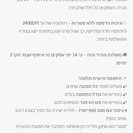
הבית, העסק או כל חלל שתבחרו.
✨
איכות הדפסה ללא פשרות
– רזולוציה של עד
2400DPI
להדפסה חדה ומדויקת, כך שכל פרט קטן בתמונה יוצג בצורה
המושלמת ביותר.
🚚
משלוח מהיר ונוח
– עד
14 ימי עסקים
(או
איסוף עצמי תוך 3
ימים
).
📌
התאמה אישית מלאה!
✔️ מעלים לאתר
כל תמונה
שתרצו
✔️ בוחרים את
גודל התמונה
בס"מ
✔️ בוחרים את
סוג הגימור
המתאים לכם:
◾
גימור עם מנט (ספייסר)
– תלייה ישירה על הקיר בצבע ( זהב
,שחור,כסף)
"מנט" הוא מתקן תלייה דק ואסתטי המחבר את תמונת הזכוכית