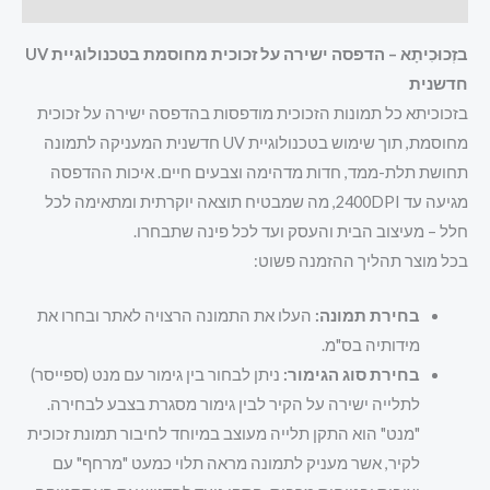
חוות דעת (0)
בזְכוּכִיתָא – הדפסה ישירה על זכוכית מחוסמת בטכנולוגיית UV
חדשנית
בזכוכיתא כל תמונות הזכוכית מודפסות בהדפסה ישירה על זכוכית
מחוסמת, תוך שימוש בטכנולוגיית UV חדשנית המעניקה לתמונה
תחושת תלת-ממד, חדות מדהימה וצבעים חיים. איכות ההדפסה
מגיעה עד 2400DPI, מה שמבטיח תוצאה יוקרתית ומתאימה לכל
חלל – מעיצוב הבית והעסק ועד לכל פינה שתבחרו.
בכל מוצר תהליך ההזמנה פשוט:
בחירת תמונה:
העלו את התמונה הרצויה לאתר ובחרו את
מידותיה בס"מ.
בחירת סוג הגימור:
ניתן לבחור בין גימור עם מנט (ספייסר)
לתלייה ישירה על הקיר לבין גימור מסגרת בצבע לבחירה.
"מנט" הוא התקן תלייה מעוצב במיוחד לחיבור תמונת זכוכית
לקיר, אשר מעניק לתמונה מראה תלוי כמעט "מרחף" עם