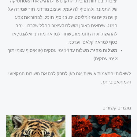
יציבות ובטיחות מרבית. התקן נועד להדגיש את האסתטיקה
של התמונה ולהוסיף לה עומק ועיצוב מודרני, תוך שמירה על
קווים נקיים ומינימליסטיים. בנוסף, תוכלו לבחור את צבע
המנט שיתאים באופן מושלם לעיצוב החלל שלכם – זהב
להדגשת יוקרה וחמימות, שחור למראה מודרני ואלגנטי, או
כסף למראה קלאסי ועדכני.
משלוח מהיר:
משלוח עד 14 ימי עסקים (או איסוף עצמי תוך
3 ימי עסקים).
לשאלות והתאמות אישיות, אנו כאן לספק לכם את השירות המקצועי
והמותאם ביותר.
מוצרים קשורים
למוצר
למוצר
זה
זה
יש
יש