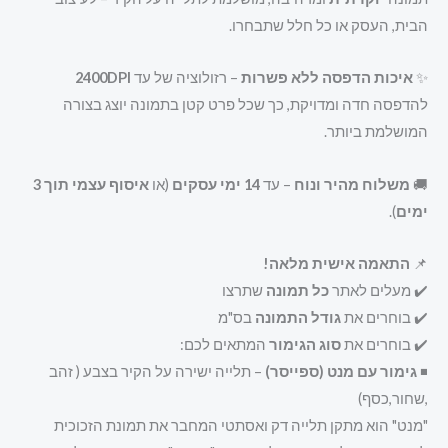
הבית, העסק או כל חלל שתבחרו.
✨
איכות הדפסה ללא פשרות
– רזולוציה של עד
2400DPI
להדפסה חדה ומדויקת, כך שכל פרט קטן בתמונה יוצג בצורה
המושלמת ביותר.
🚚
משלוח מהיר ונוח
– עד
14 ימי עסקים
(או
איסוף עצמי תוך 3
ימים
).
📌
התאמה אישית מלאה!
✔️ מעלים לאתר
כל תמונה
שתרצו
✔️ בוחרים את
גודל התמונה
בס"מ
✔️ בוחרים את
סוג הגימור
המתאים לכם:
◾
גימור עם מנט (ספייסר)
– תלייה ישירה על הקיר בצבע ( זהב
,שחור,כסף)
"מנט" הוא מתקן תלייה דק ואסתטי המחבר את תמונת הזכוכית