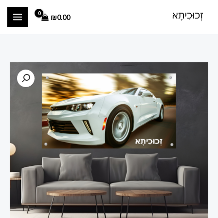
ילוג
₪
0.00
תוכן
כמות
טווח
של
מחירים:
הדפסה
על
זכוכית
עד
מכונית