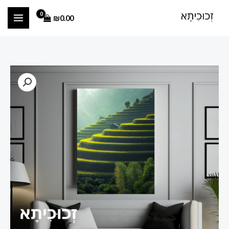
ילוג
₪
0.00
תוכן
כמות
טווח
של
מחירים:
הדפסה
על
זכוכית
עד
נוף