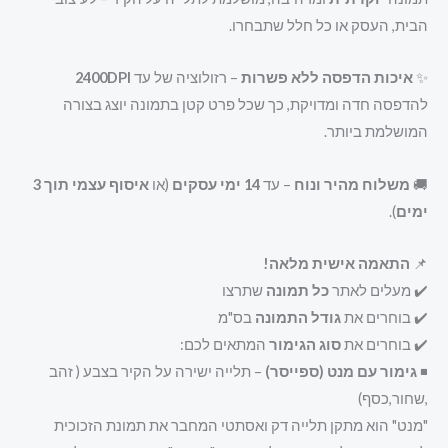
הבית, העסק או כל חלל שתבחרו.
✨
איכות הדפסה ללא פשרות
– רזולוציה של עד
2400DPI
להדפסה חדה ומדויקת, כך שכל פרט קטן בתמונה יוצג בצורה
המושלמת ביותר.
🚚
משלוח מהיר ונוח
– עד
14 ימי עסקים
(או
איסוף עצמי תוך 3
ימים
).
📌
התאמה אישית מלאה!
✔️ מעלים לאתר
כל תמונה
שתרצו
✔️ בוחרים את
גודל התמונה
בס"מ
✔️ בוחרים את
סוג הגימור
המתאים לכם:
◾
גימור עם מנט (ספייסר)
– תלייה ישירה על הקיר בצבע ( זהב
,שחור,כסף)
"מנט" הוא מתקן תלייה דק ואסתטי המחבר את תמונת הזכוכית