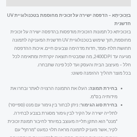
חוות דעת (0)
בזְכוּכִיתָא – הדפסה ישירה על זכוכית מחוסמת בטכנולוגיית UV
חדשנית
בזכוכיתא כל תמונות הזכוכית מודפסות בהדפסה ישירה על זכוכית
מחוסמת, תוך שימוש בטכנולוגיית UV חדשנית המעניקה לתמונה
תחושת תלת-ממד, חדות מדהימה וצבעים חיים. איכות ההדפסה
מגיעה עד 2400DPI, מה שמבטיח תוצאה יוקרתית ומתאימה לכל
חלל – מעיצוב הבית והעסק ועד לכל פינה שתבחרו.
בכל מוצר תהליך ההזמנה פשוט:
בחירת תמונה:
העלו את התמונה הרצויה לאתר ובחרו את
מידותיה בס"מ.
בחירת סוג הגימור:
ניתן לבחור בין גימור עם מנט (ספייסר)
לתלייה ישירה על הקיר לבין גימור מסגרת בצבע לבחירה.
"מנט" הוא התקן תלייה מעוצב במיוחד לחיבור תמונת זכוכית
לקיר, אשר מעניק לתמונה מראה תלוי כמעט "מרחף" עם