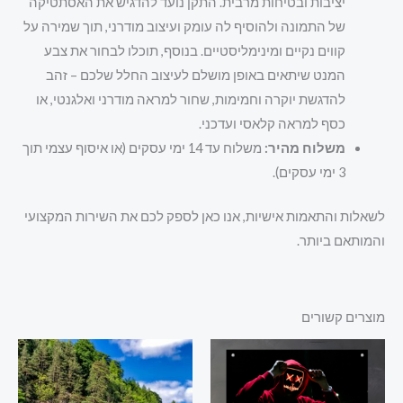
יציבות ובטיחות מרבית. התקן נועד להדגיש את האסתטיקה
של התמונה ולהוסיף לה עומק ועיצוב מודרני, תוך שמירה על
קווים נקיים ומינימליסטיים. בנוסף, תוכלו לבחור את צבע
המנט שיתאים באופן מושלם לעיצוב החלל שלכם – זהב
להדגשת יוקרה וחמימות, שחור למראה מודרני ואלגנטי, או
כסף למראה קלאסי ועדכני.
משלוח מהיר:
משלוח עד 14 ימי עסקים (או איסוף עצמי תוך
3 ימי עסקים).
לשאלות והתאמות אישיות, אנו כאן לספק לכם את השירות המקצועי
והמותאם ביותר.
מוצרים קשורים
למוצר
למוצר
זה
זה
יש
יש