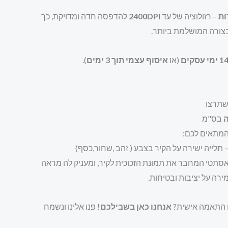
ות
– רזולוציה של עד
2400DPI
להדפסה חדה ומדויקת, כך
בצורה המושלמת ביותר.
1 ימי עסקים
(או
איסוף עצמי תוך 3 ימים
).
תרצו
ה
בס"מ
מתאים לכם:
 תלייה ישירה על הקיר בצבע ( זהב ,שחור,כסף)
ואסתטי המחבר את תמונת הזכוכית לקיר, ומעניק לה מראה
ירה על יציבות ובטיחות.
ם התאמה אישית?
אנחנו כאן בשבילכם!
פנו אלינו ונשמח