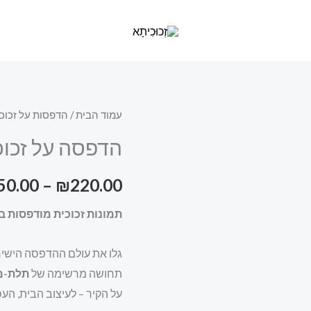
כמות
עמוד הבית
/
הדפסות על זכוכ
של
הדפסה על זכוכ
הדפסה
על
50.00
–
₪
220.00
זכוכית
תמונות זכוכית מודפסות באי
סערה
גשר
גלו את עולם ההדפסה הישירה
תחושה מרשימה של
תלת-מ
על הקיר – לעיצוב הבית, הע