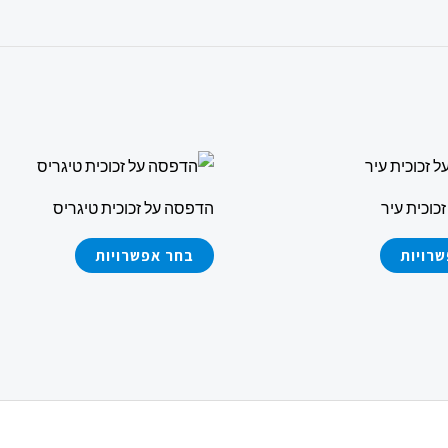
למוצר
למוצר
זה
זה
כוכית עיר
הדפסה על זכוכית טיגריס
יש
יש
מספר
מספר
רויות
בחר אפשרויות
סוגים.
סוגים.
ניתן
ניתן
לבחור
לבחור
את
את
האפשרויות
האפשרויות
בעמוד
בעמוד