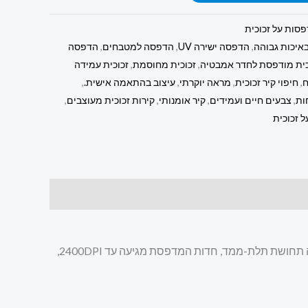
סות על זכוכית
איכות גבוהה
,
הדפסה ישירה UV
,
הדפסה למטבחים
,
הדפסה
כית מודפסת לחדר אמבטיה
,
זכוכית מחוסמת
,
זכוכית עמידה
ח
,
חיפוי קיר זכוכית
,
מראה יוקרתי
,
עיצוב בהתאמה אישית.
,
ות
,
צבעים חיים ועמידים
,
קיר אומנותי
,
קירות זכוכית מעוצבים
,
 זכוכית
בזכוכיתא כל תמונות הזכוכית מודפסות בהדפסה ישירה על זכוכית מחוסמת, תוך שימוש בטכנולוגיית UV חדשנית המעניקה לתמונה תחושת תלת-ממד, חדות המדפסת מגיעה עד 2400DPI,