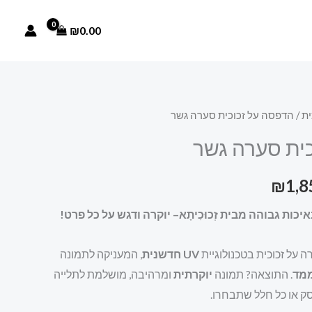
₪
0.00
ית
/ הדפסה על זכוכית סערה גשר
טווח
ית סערה גשר
מחירים:
₪
1,8
עד
כות גבוהה מבית זְכוּכִיתָא– יוקרה ודגש על כל פרט!
 על זכוכית בטכנולוגיית
UV חדשנית
, המעניקה לתמונה
מד
. התוצאה? תמונה
יוקרתית
ומרהיבה, מושלמת לתלייה
סק או כל חלל שתבחרו.