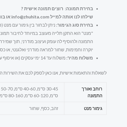
בחירת תמונה: רוצים תמונה אישית ?
שילחו לנו אותה למייל info@zhuhita.com או בווטסאפ לטלפון : 0502255949
בחירת סוג הגימור:
ניתן לבחור בין גימור עם מנט (
"מנט" הוא התקן תלייה מעוצב במיוחד לחיבור תמונ
התמונה ולהוסיף לה עומק ועיצוב מודרני, תוך שמירה
יוקרה וחמימות, שחור למראה מודרני ואלגנטי, או כס
משלוח מהיר:
משלוח עד 14 ימי עסקים (או איסוף עצמי תוך 3 ימי עסקים).
לשאלות והתאמות אישיות, אנו כאן לספק לכם את השירות ה
רוחב ואורך
התמונה
ס"מ, 60-120 ס"מ, 80-160 ס"מ, 100-200 ס"מ, 50-150 ס"מ, 60-180 ס"מ, 70-210 ס"מ, 80-240 ס"מ
גימור מנט
זהב, כסף, שחור