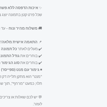
✨
איכות הדפסה ללא פשר
שכל פרט קטן בתמונה יוצג 
🚚
משלוח מהיר ונוח
– עד
4
📌
התאמה אישית מלאה!
✔️ מעלים לאתר
כל תמונה
ש
✔️ בוחרים את
גודל התמונ
✔️ בוחרים את
סוג הגימור
ה
◾
גימור עם מנט (ספייסר)
–
"מנט" הוא מתקן תלייה דק 
תלוי, כמעט "מרחף", תוך שמ
💬 יש לכם שאלות או צריכי
לעזור.